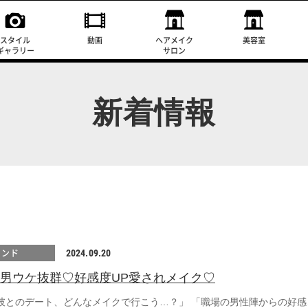
スタイル
動画
ヘアメイク
美容室
ギャラリー
サロン
新着情報
レンド
2024.09.20
4】男ウケ抜群♡好感度UP愛されメイク♡
彼とのデート、どんなメイクで行こう…？」 「職場の男性陣からの好感