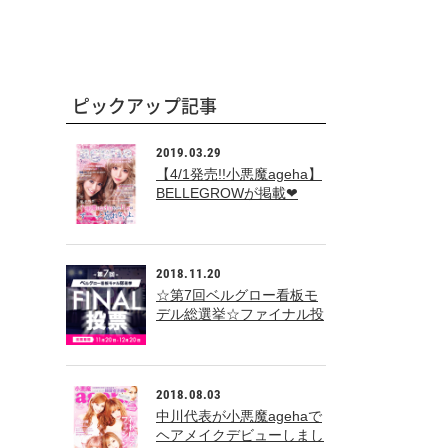
ピックアップ記事
2019.03.29
【4/1発売!!小悪魔ageha】
BELLEGROWが掲載❤
2018.11.20
☆第7回ベルグロー看板モ
デル総選挙☆ファイナル投
票
2018.08.03
中川代表が小悪魔agehaで
ヘアメイクデビューしまし