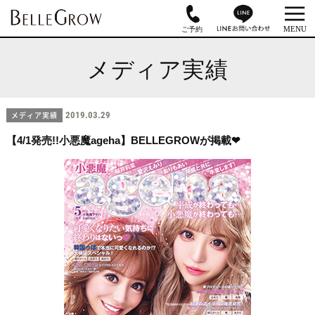
メディア実績
メディア実績
2019.03.29
【4/1発売!!小悪魔ageha】BELLEGROWが掲載❤