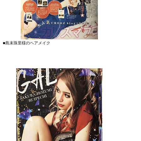
■島末珠里様のヘアメイク