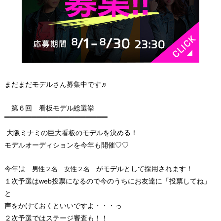
まだまだモデルさん募集中です♬
第６回 看板モデル総選挙
▔▔▔▔▔▔▔▔▔▔▔▔▔▔▔▔▔▔▔
大阪ミナミの巨大看板のモデルを決める！
モデルオーディションを今年も開催♡♡
今年は
がモデルとして採用されます！
男性２名 女性２名
１次予選はweb投票になるので今のうちにお友達に「投票してね」
と
声をかけておくといいですよ・・・っ
２次予選ではステージ審査も！！