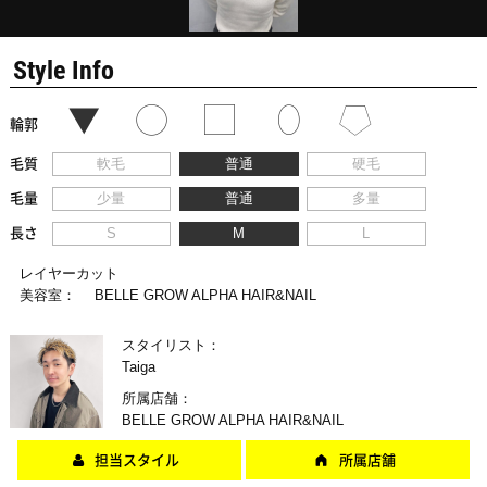
Style Info
輪郭
毛質
軟毛
普通
硬毛
毛量
少量
普通
多量
長さ
S
M
L
レイヤーカット
美容室：
BELLE GROW ALPHA HAIR&NAIL
スタイリスト：
Taiga
所属店舗：
BELLE GROW ALPHA HAIR&NAIL
担当スタイル
所属店舗