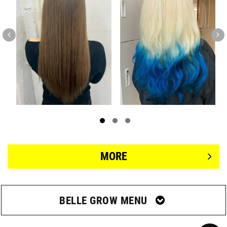


MORE
BELLE GROW MENU