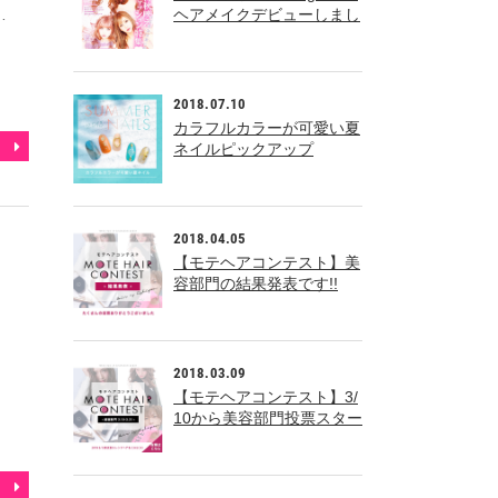
…
ヘアメイクデビューしまし
た！！
2018.07.10
カラフルカラーが可愛い夏
ネイルピックアップ
2018.04.05
【モテヘアコンテスト】美
容部門の結果発表です!!
2018.03.09
【モテヘアコンテスト】3/
10から美容部門投票スター
ト!!