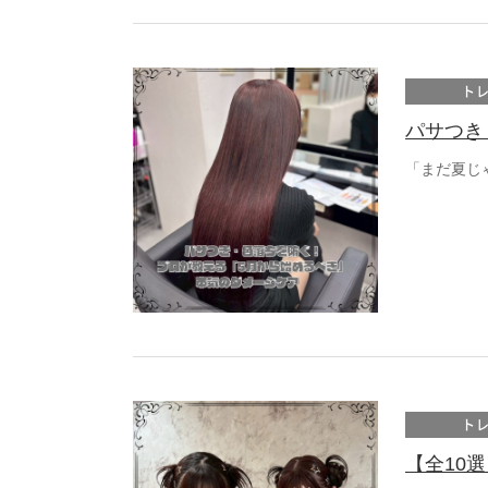
ト
パサつき
「まだ夏じ
ト
【全10