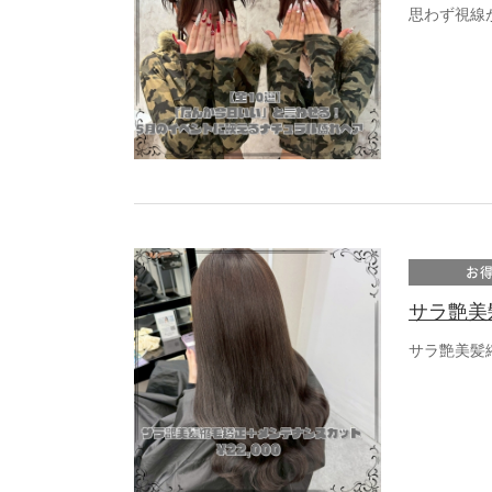
思わず視線
お
サラ艶美
サラ艶美髪縮