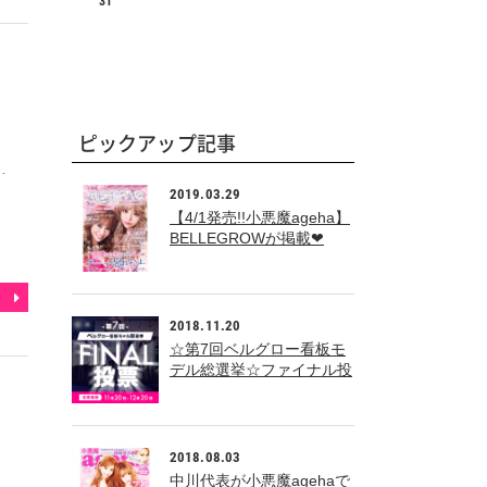
31
ピックアップ記事
…
2019.03.29
【4/1発売!!小悪魔ageha】
BELLEGROWが掲載❤
2018.11.20
☆第7回ベルグロー看板モ
デル総選挙☆ファイナル投
票
2018.08.03
中川代表が小悪魔agehaで