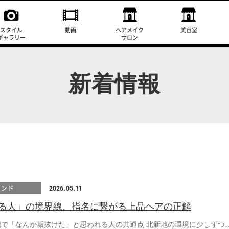
スタイル
動画
ヘアメイク
美容室
ギャラリー
サロン
新着情報
レンド
2026.05.11
る人」の境界線。指名に繋がる上品ヘアの正解
地で「なんか垢抜けた」と思われる人の共通点 北新地の環境に少しずつ