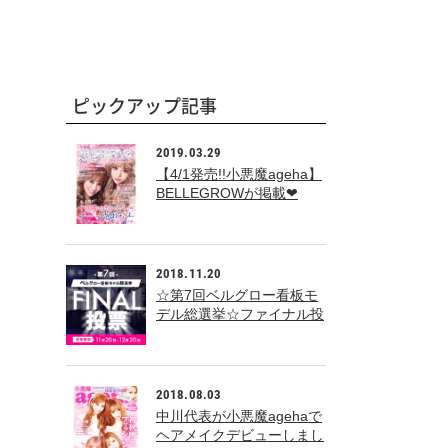
ピックアップ記事
2019.03.29
【4/1発売!!小悪魔ageha】
BELLEGROWが掲載❤
2018.11.20
☆第7回ベルグロー看板モ
デル総選挙☆ファイナル投
票
2018.08.03
中川代表が小悪魔agehaで
ヘアメイクデビューしまし