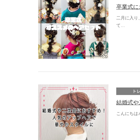
卒業式に
二月に入り
て…
ト
結婚式や
こんにちは