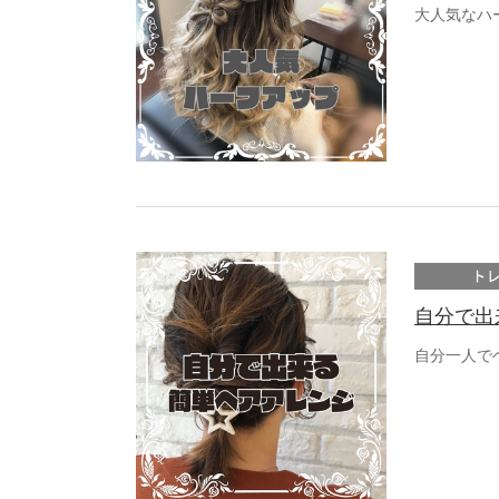
大人気なハ
ト
自分で出
自分一人で