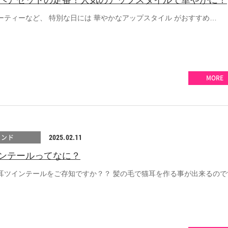
ヘアセットの定番！人気のアップスタイルで華やかに！
ーティーなど、 特別な日には 華やかなアップスタイル がおすすめ…
MORE
レンド
2025.02.11
ンテールってなに？
耳ツインテールをご存知ですか？？ 髪の毛で猫耳を作る事が出来るので