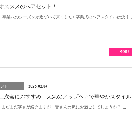
オススメのへアセット！
、卒業式のシーズンが近づいて来ました♪ 卒業式のヘアスタイルは決ま
MORE
レンド
2025.02.04
二次会におすすめ！人気のアップヘアで華やかスタイル
♪ まだまだ寒さが続きますが、皆さん元気にお過ごしでしょうか？ こ…