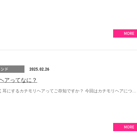
MORE
レンド
2025.02.26
ヘアってなに？
く耳にするカチモリヘアってご存知ですか？ 今回はカチモリヘアにつ…
MORE