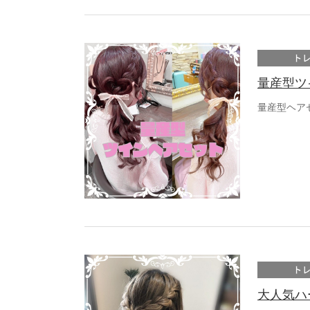
ト
量産型ツ
量産型ヘア
ト
大人気ハ