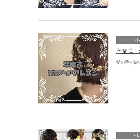
ト
卒業式！
髪の毛が短
ト