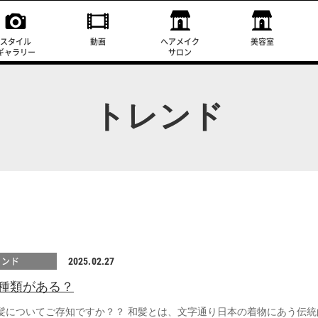
スタイル
動画
ヘアメイク
美容室
ギャラリー
サロン
トレンド
レンド
2025.02.27
種類がある？
髪についてご存知ですか？？ 和髪とは、文字通り日本の着物にあう伝統