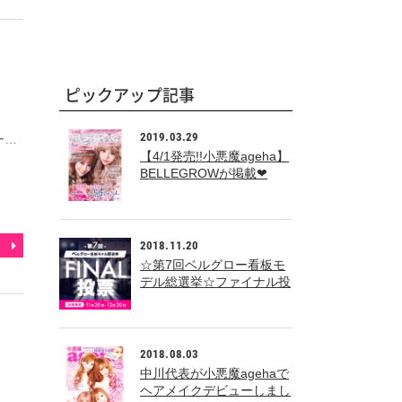
ピックアップ記事
2019.03.29
ー…
【4/1発売!!小悪魔ageha】
BELLEGROWが掲載❤
2018.11.20
☆第7回ベルグロー看板モ
デル総選挙☆ファイナル投
票
2018.08.03
中川代表が小悪魔agehaで
ヘアメイクデビューしまし