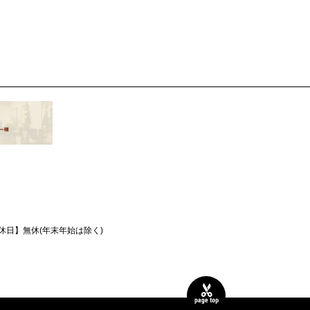
休日】
無休(年末年始は除く)