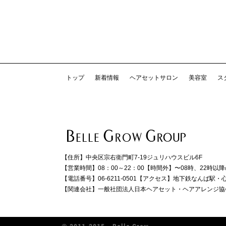
トップ
新着情報
ヘアセットサロン
美容室
ス
【住所】
中央区宗右衛門町7-19ジュリハウスビル6F
【営業時間】
08：00～22：00
【時間外】
〜08時、22時以
【電話番号】
06-6211-0501
【アクセス】
地下鉄なんば駅・心
【関連会社】
一般社団法人日本ヘアセット・ヘアアレンジ協