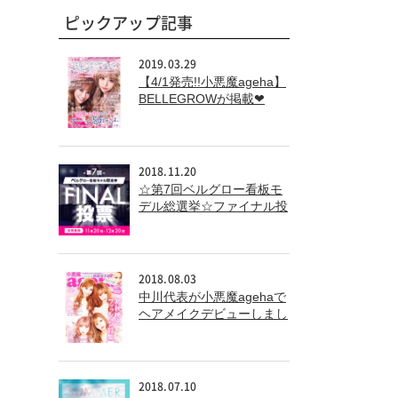
ピックアップ記事
2019.03.29
【4/1発売!!小悪魔ageha】
BELLEGROWが掲載❤
2018.11.20
☆第7回ベルグロー看板モ
デル総選挙☆ファイナル投
票
2018.08.03
中川代表が小悪魔agehaで
ヘアメイクデビューしまし
た！！
2018.07.10