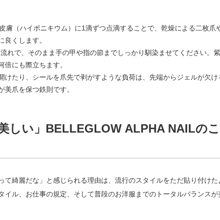
皮膚（ハイポニキウム）に1滴ずつ点滴することで、乾燥による二枚爪
に良くします。
る流れで、そのまま手の甲や指の節までしっかり馴染ませてください。
何倍にも際立ちます。
開けたり、シールを爪先で剥がすような負荷は、先端からジェルが欠け
が美爪を保つ鉄則です。
」BELLEGLOW ALPHA NAILの
って綺麗だな」と感じられる理由は、流行のスタイルをただ貼り付けた
タイル、お仕事の規定、そして普段のお洋服までのトータルバランスが