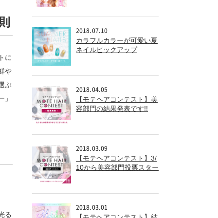
た！！
則
2018.07.10
カラフルカラーが可愛い夏
ネイルピックアップ
トに
鮮や
選ぶ
2018.04.05
ー」
【モテヘアコンテスト】美
容部門の結果発表です!!
2018.03.09
【モテヘアコンテスト】3/
10から美容部門投票スター
ト!!
2018.03.01
光る
【モテヘアコンテスト】結