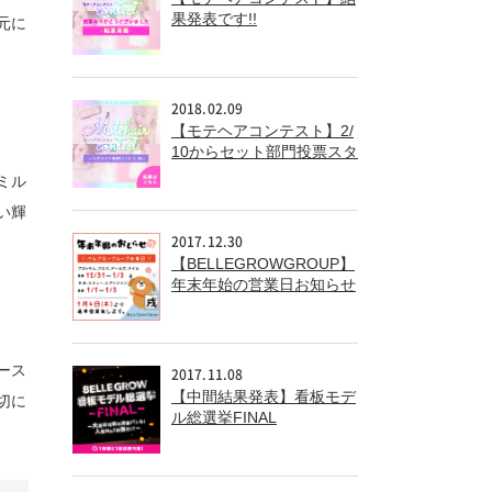
果発表です!!
元に
2018.02.09
【モテヘアコンテスト】2/
10からセット部門投票スタ
ート!!
ミル
い輝
2017.12.30
【BELLEGROWGROUP】
年末年始の営業日お知らせ
ース
2017.11.08
【中間結果発表】看板モデ
切に
ル総選挙FINAL