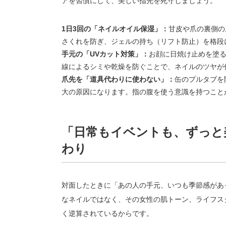
アを習慣にして、美しい指先を死守しましょう。
1日3回の「ネイルオイル保湿」：
甘皮や爪の裏側の
さくれを防ぎ、ジェルの持ち（リフト防止）を格段
手元の「UVカット対策」：
お顔に日焼け止めを塗
線によるシミや乾燥を防ぐことで、ネイルのツヤが
爪先を「道具代わりに使わない」：
缶のプルタブを
大の原因になります。指の腹を使う意識を持つこと
「日常もイベントも、ずっと美しい
わり
対面したときに「あの人の手元、いつも季節感があ
なネイルではなく、その女性の肌トーン、ライフス
く逆算されているからです。