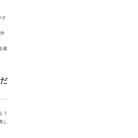
やさ
紫外
る最
こだ
よう
美し