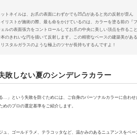
ネットネイルは、お爪の表面にわずかでも凹凸があると光の反射が歪ん
ネイリストが施術の際、最も命をかけているのは、カラーを塗る前の『
ジェルの表面張力をコントロールしてお爪の中央に美しい頂点を作るこ
一本のきれいな円を描いて反射します。この精密なベースの建築美があ
クリスタルガラスのような極上のツヤが長持ちするんですよ！
失敗しない夏のシンデレラカラー
る…」という失敗を防ぐためには、ご自身のパーソナルカラーに合わせ
ためのプロの選定基準をご紹介します。
ジュ、ゴールドラメ、テラコッタなど、温かみのあるニュアンスをベー