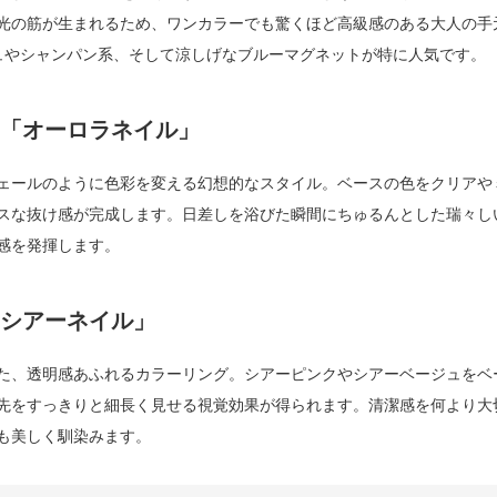
光の筋が生まれるため、ワンカラーでも驚くほど高級感のある大人の手
ュやシャンパン系、そして涼しげなブルーマグネットが特に人気です。
つ「オーロラネイル」
ェールのように色彩を変える幻想的なスタイル。ベースの色をクリアや
スな抜け感が完成します。日差しを浴びた瞬間にちゅるんとした瑞々し
感を発揮します。
「シアーネイル」
た、透明感あふれるカラーリング。シアーピンクやシアーベージュをベ
先をすっきりと細長く見せる視覚効果が得られます。清潔感を何より大
も美しく馴染みます。