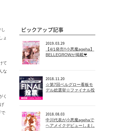
ピックアップ記事
けし
しょ
2019.03.29
【4/1発売!!小悪魔ageha】
BELLEGROWが掲載❤
けて
んな
2018.11.20
☆第7回ベルグロー看板モ
デル総選挙☆ファイナル投
票
がく
上げ
下で
2018.08.03
中川代表が小悪魔agehaで
ヘアメイクデビューしまし