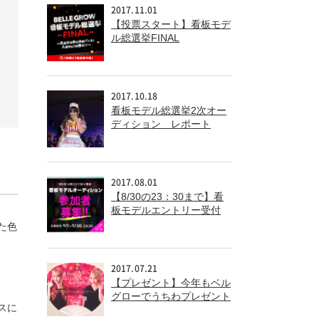
2017.11.01
【投票スタート】看板モデ
ル総選挙FINAL
フ
と
る
2017.10.18
看板モデル総選挙2次オー
ディション レポート
2017.08.01
【8/30の23：30まで】看
板モデルエントリー受付
中！
た色
2017.07.21
【プレゼント】今年もベル
グローでうちわプレゼント
スに
中！