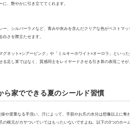
ーに、艶やかに引き立ててくれます。
レー、シルバーラメなど、青みや灰みを含んだクリアな色がベストマッ
る白さを際立たせます。
マグネット×シアーピンク」や「ミルキーホワイト×オーロラ」といった
せる足し算ではなく、質感同士をレイヤードさせる引き算の表現こそが
から家でできる夏のシールド習慣
乾燥や度重なる手洗い、汗によって、手肌やお爪の水分は想像以上に奪
爪の根元がカサついていてはもったいないですよね。以下の3つのホー