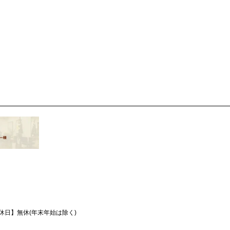
休日】
無休(年末年始は除く)