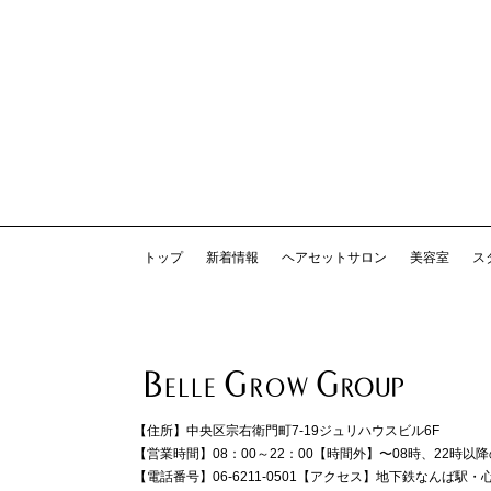
トップ
新着情報
ヘアセットサロン
美容室
ス
【住所】
中央区宗右衛門町7-19ジュリハウスビル6F
【営業時間】
08：00～22：00
【時間外】
〜08時、22時以
【電話番号】
06-6211-0501
【アクセス】
地下鉄なんば駅・心