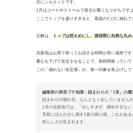
次にシルエットです。
1月はコートやストールで首元が重くなりがちです
ここでトップを盛りすぎると、着脱のたびに崩れて
正解は、
トップは控えめにし、後頭部に自然な丸み
北新地はお席で座ってお話する時間が長い場所です
重心を下げて安定させることで、長時間座っていて
この「崩れない安定感」が、第一印象を底上げして
編集部の美容プチ知識：顔まわりの「1束」の魔
顔まわりの後れ毛、なんとなく出していません
1月の北新地では、「出しすぎず、締めすぎない
耳前にほんの少し残す1束の抜け感。これがある
性らしさが生まれます。