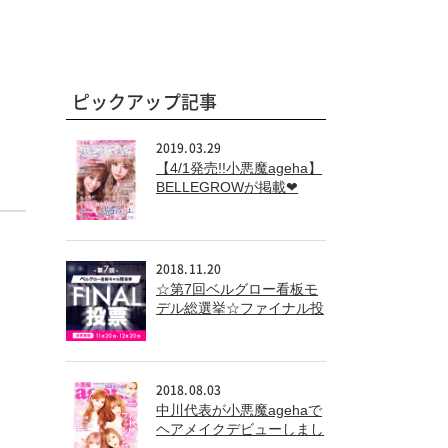
ピックアップ記事
2019.03.29
【4/1発売!!小悪魔ageha】
BELLEGROWが掲載❤
2018.11.20
☆第7回ベルグロー看板モ
デル総選挙☆ファイナル投
票
2018.08.03
中川代表が小悪魔agehaで
ヘアメイクデビューしまし