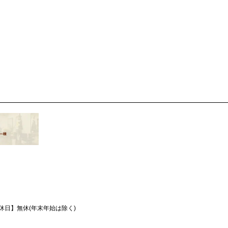
休日】
無休(年末年始は除く)