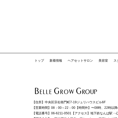
トップ
新着情報
ヘアセットサロン
美容室
ス
【住所】
中央区宗右衛門町7-19ジュリハウスビル6F
【営業時間】
08：00～22：00
【時間外】
〜08時、22時以
【電話番号】
06-6211-0501
【アクセス】
地下鉄なんば駅・心