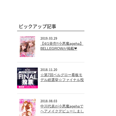
ピックアップ記事
2019.03.29
【4/1発売!!小悪魔ageha】
BELLEGROWが掲載❤
2018.11.20
☆第7回ベルグロー看板モ
デル総選挙☆ファイナル投
票
2018.08.03
中川代表が小悪魔agehaで
ヘアメイクデビューしまし