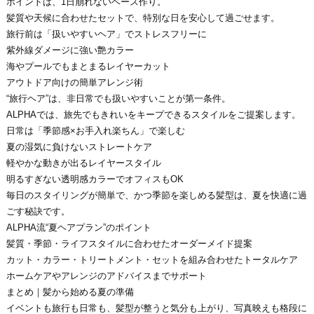
ポイントは、1日崩れないベース作り。
髪質や天候に合わせたセットで、特別な日を安心して過ごせます。
旅行前は「扱いやすいヘア」でストレスフリーに
紫外線ダメージに強い艶カラー
海やプールでもまとまるレイヤーカット
アウトドア向けの簡単アレンジ術
“旅行ヘア”は、非日常でも扱いやすいことが第一条件。
ALPHAでは、旅先でもきれいをキープできるスタイルをご提案します。
日常は「季節感×お手入れ楽ちん」で楽しむ
夏の湿気に負けないストレートケア
軽やかな動きが出るレイヤースタイル
明るすぎない透明感カラーでオフィスもOK
毎日のスタイリングが簡単で、かつ季節を楽しめる髪型
は、夏を快適に過
ごす秘訣です。
ALPHA流“夏ヘアプラン”のポイント
髪質・季節・ライフスタイルに合わせたオーダーメイド提案
カット・カラー・トリートメント・セットを組み合わせたトータルケア
ホームケアやアレンジのアドバイスまでサポート
まとめ｜髪から始める夏の準備
イベントも旅行も日常も、
髪型が整うと気分も上がり、写真映えも格段に