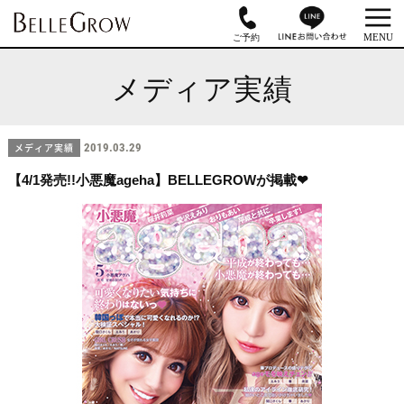
メディア実績
メディア実績
2019.03.29
【4/1発売!!小悪魔ageha】BELLEGROWが掲載❤