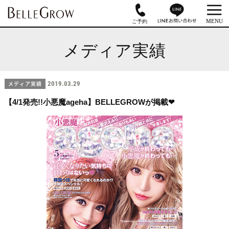
メディア実績
メディア実績
2019.03.29
【4/1発売!!小悪魔ageha】BELLEGROWが掲載❤