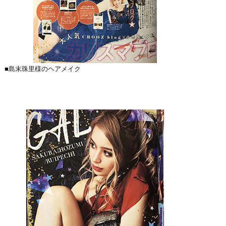
■島末珠里様のヘアメイク