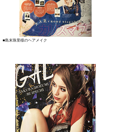
■島末珠里様のヘアメイク