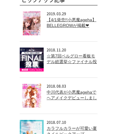
2019.03.29
【4/1発売!!小悪魔ageha】
BELLEGROWが掲載❤
2018.11.20
☆第7回ベルグロー看板モ
デル総選挙☆ファイナル投
票
2018.08.03
中川代表が小悪魔agehaで
ヘアメイクデビューしまし
た！！
2018.07.10
カラフルカラーが可愛い夏