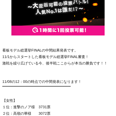
看板モデル総選挙FINALの中間結果発表です。
11/1からスタートした看板モデル総選挙FINAL審査！
激戦を繰り広げている今、後半戦ここからが本当の勝負です！！
11/08の12：00の時点での中間発表になります！
▔▔▔▔▔▔▔▔▔▔▔▔▔▔▔▔▔
▔▔
▔▔
▔
▔
▔
【女性】
１位：進撃のノア様 3731票
２位：高嶺の華様 3072票