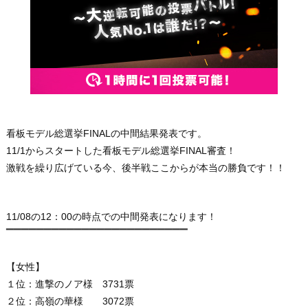
看板モデル総選挙FINALの中間結果発表です。
11/1からスタートした看板モデル総選挙FINAL審査！
激戦を繰り広げている今、後半戦ここからが本当の勝負です！！
11/08の12：00の時点での中間発表になります！
▔▔▔▔▔▔▔▔▔▔▔▔▔▔▔▔▔
▔▔
▔▔
▔
▔
▔
【女性】
１位：進撃のノア様 3731票
２位：高嶺の華様 3072票