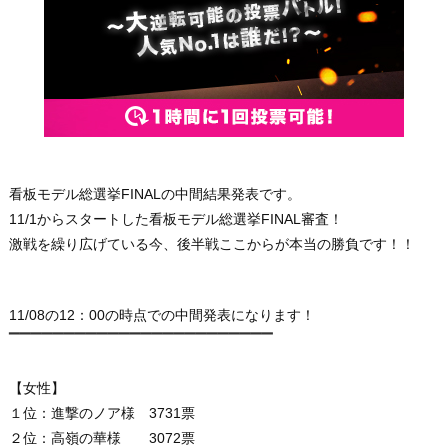
看板モデル総選挙FINALの中間結果発表です。
11/1からスタートした看板モデル総選挙FINAL審査！
激戦を繰り広げている今、後半戦ここからが本当の勝負です！！
11/08の12：00の時点での中間発表になります！
▔▔▔▔▔▔▔▔▔▔▔▔▔▔▔▔▔
▔▔
▔▔
▔
▔
▔
【女性】
１位：進撃のノア様 3731票
２位：高嶺の華様 3072票