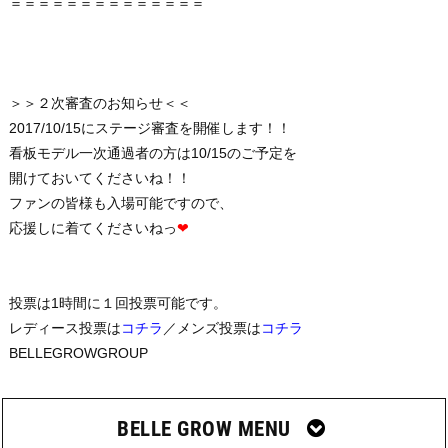
＝＝＝＝＝＝＝＝＝＝＝＝＝＝
＞＞２次審査のお知らせ＜＜
2017/10/15にステージ審査を開催します！！
看板モデル一次通過者の方は10/15のご予定を
開けておいてくださいね！！
ファンの皆様も入場可能ですので、
応援しに着てくださいねっ
❤
投票は1時間に１回投票可能です。
レディース投票は
コチラ
／
メンズ投票は
コチラ
BELLEGROWGROUP
BELLE GROW MENU