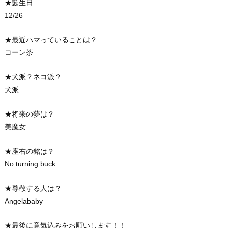
★誕生日
12/26
★最近ハマっていることは？
コーン茶
★犬派？ネコ派？
犬派
★将来の夢は？
美魔女
★座右の銘は？
No turning buck
★尊敬する人は？
Angelababy
★最後に意気込みをお願いします！！