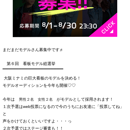
まだまだモデルさん募集中です♬
第６回 看板モデル総選挙
▔▔▔▔▔▔▔▔▔▔▔▔▔▔▔▔▔▔▔
大阪ミナミの巨大看板のモデルを決める！
モデルオーディションを今年も開催♡♡
今年は
がモデルとして採用されます！
男性２名 女性２名
１次予選はweb投票になるので今のうちにお友達に「投票してね」
と
声をかけておくといいですよ・・・っ
２次予選ではステージ審査も！！