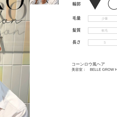
輪郭
毛量
少量
髪質
軟毛
長さ
S
コーンロウ風ヘア
美容室：
BELLE GROW H