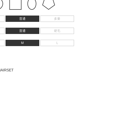
普通
多量
普通
硬毛
M
L
AIRSET