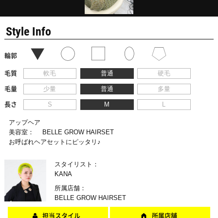
Style Info
輪郭
毛質
軟毛
普通
硬毛
毛量
少量
普通
多量
長さ
S
M
L
アップヘア
美容室：
BELLE GROW HAIRSET
お呼ばれヘアセットにピッタリ♪
スタイリスト：
KANA
所属店舗：
BELLE GROW HAIRSET
担当スタイル
所属店舗