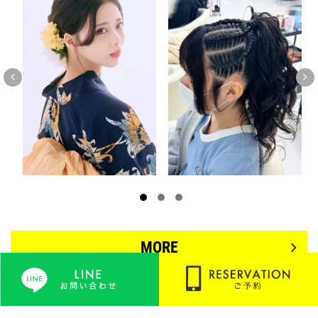


MORE
BELLE GROW MENU