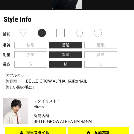
Style Info
輪郭
毛質
軟毛
普通
硬毛
毛量
少量
普通
多量
長さ
S
M
L
ダブルカラー
美容室：
BELLE GROW ALPHA HAIR&NAIL
美しい髪の毛に♪
スタイリスト：
Hiroto
所属店舗：
BELLE GROW ALPHA HAIR&NAIL
担当スタイル
所属店舗