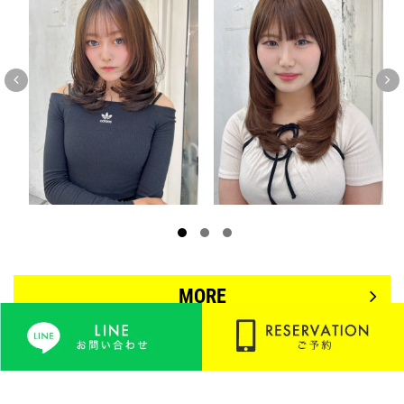


MORE
BELLE GROW MENU